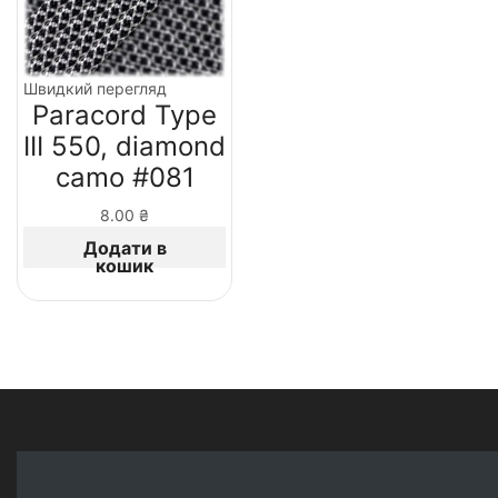
Швидкий перегляд
Paracord Type
III 550, diamond
camo #081
8.00
₴
Додати в
кошик