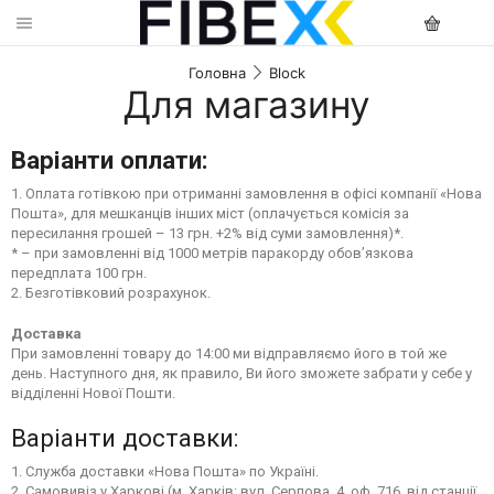
Головна
Block
Для магазину
Варіанти оплати:
1. Оплата готівкою при отриманні замовлення в офісі компанії «Нова
Пошта», для мешканців інших міст (оплачується комісія за
пересилання грошей – 13 грн. +2% від суми замовлення)*.
* – при замовленні від 1000 метрів паракорду обов’язкова
передплата 100 грн.
2. Безготівковий розрахунок.
Доставка
При замовленні товару до 14:00 ми відправляємо його в той же
день. Наступного дня, як правило, Ви його зможете забрати у себе у
відділенні Нової Пошти.
Варіанти доставки:
1. Служба доставки «Нова Пошта» по Україні.
2. Самовивіз у Харкові (м. Харків: вул. Серпова, 4, оф. 716, від станції