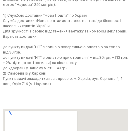
метро “Наукова” 250 метрів).
1) Службою доставки “Нова Пошта” по Україні
Служба доставки «Нова пошта» доставляє вантажі до більшості
населених пунктів України.
Для зручності є сервіс відстеження вантажу за номером декларації.
Вартість доставки:
до пункту видачі “НП” з повною попередньою оплатою за товар –
від 30 грн.
до пункту видачі “НП” з оплатою при отриманні – від 30 грн. + (13 грн.
+ 2% від вартості посилки) за післяплату.
до «дверей» у Вашому місті – 49 грн.
2) Самовивіз у Харкові
Пункт видачі знаходиться за адресою: м. Харків, вул. Серпова 4, 4
пов., Офіс 716 (м. Наукова).