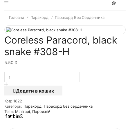
Головна
Паракорд
Паракорд Без Сердечника
/
/
Coreless Paracord, black
snake #308-H
5.50
₴
Додати в кошик
Код:
1822
Категорії:
Паракорд
,
Паракорд без сердечника
Теги:
Мілітарі
,
Порожній