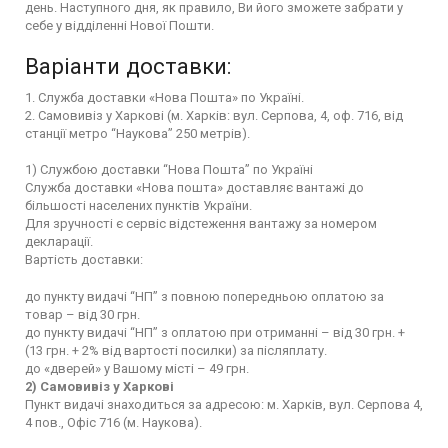
день. Наступного дня, як правило, Ви його зможете забрати у
себе у відділенні Нової Пошти.
Варіанти доставки:
1. Служба доставки «Нова Пошта» по Україні.
2. Самовивіз у Харкові (м. Харків: вул. Серпова, 4, оф. 716, від
станції метро “Наукова” 250 метрів).
1) Службою доставки “Нова Пошта” по Україні
Служба доставки «Нова пошта» доставляє вантажі до
більшості населених пунктів України.
Для зручності є сервіс відстеження вантажу за номером
декларації.
Вартість доставки:
до пункту видачі “НП” з повною попередньою оплатою за
товар – від 30 грн.
до пункту видачі “НП” з оплатою при отриманні – від 30 грн. +
(13 грн. + 2% від вартості посилки) за післяплату.
до «дверей» у Вашому місті – 49 грн.
2) Самовивіз у Харкові
Пункт видачі знаходиться за адресою: м. Харків, вул. Серпова 4,
4 пов., Офіс 716 (м. Наукова).