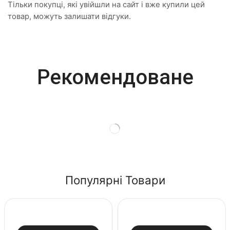
Тільки покупці, які увійшли на сайт і вже купили цей
товар, можуть залишати відгуки.
Most Powerful
Рекомендоване
Powerbank
Shop Now
Популярні Товари