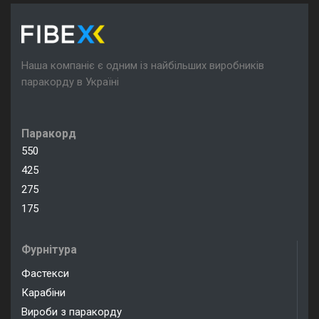
Наша компаніє є одним із найбільших виробників
паракорду в Україні
Паракорд
550
425
275
175
Фурнітура
Фастекси
Карабіни
Вироби з паракорду