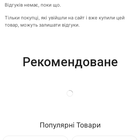
Відгуків немає, поки що.
Тільки покупці, які увійшли на сайт і вже купили цей
товар, можуть залишати відгуки.
Most Powerful
Рекомендоване
Powerbank
Shop Now
Популярні Товари