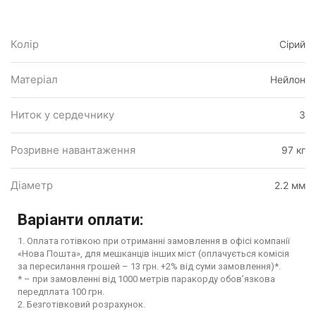
Колір
Сірий
Матеріал
Нейлон
Ниток у сердечнику
3
Розривне навантаження
97 кг
Діаметр
2.2 мм
Варіанти оплати:
1. Оплата готівкою при отриманні замовлення в офісі компанії
«Нова Пошта», для мешканців інших міст (оплачується комісія
за пересилання грошей – 13 грн. +2% від суми замовлення)*.
* – при замовленні від 1000 метрів паракорду обов’язкова
передплата 100 грн.
2. Безготівковий розрахунок.