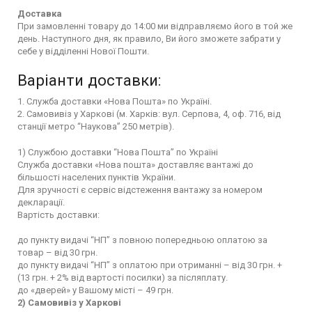
Доставка
При замовленні товару до 14:00 ми відправляємо його в той же
день. Наступного дня, як правило, Ви його зможете забрати у
себе у відділенні Нової Пошти.
Варіанти доставки:
1. Служба доставки «Нова Пошта» по Україні.
2. Самовивіз у Харкові (м. Харків: вул. Серпова, 4, оф. 716, від
станції метро “Наукова” 250 метрів).
1) Службою доставки “Нова Пошта” по Україні
Служба доставки «Нова пошта» доставляє вантажі до
більшості населених пунктів України.
Для зручності є сервіс відстеження вантажу за номером
декларації.
Вартість доставки:
до пункту видачі “НП” з повною попередньою оплатою за
товар – від 30 грн.
до пункту видачі “НП” з оплатою при отриманні – від 30 грн. +
(13 грн. + 2% від вартості посилки) за післяплату.
до «дверей» у Вашому місті – 49 грн.
2) Самовивіз у Харкові