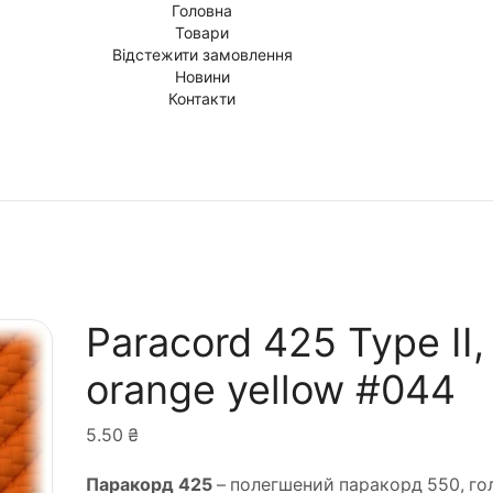
Головна
Товари
Відстежити замовлення
Новини
Контакти
Paracord 425 Type II,
orange yellow #044
5.50
₴
Паракорд 425
– полегшений паракорд 550, го