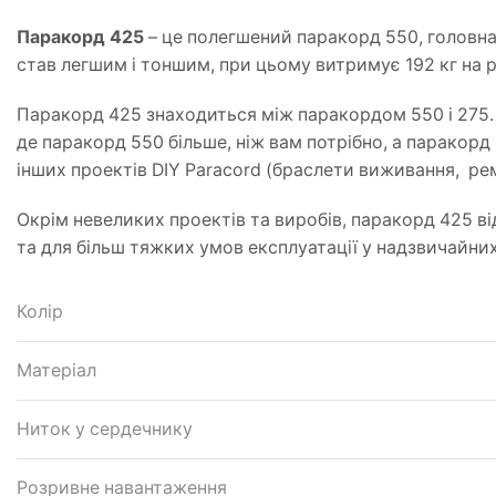
Паракорд 425
– це полегшений паракорд 550, головна й
став легшим і тоншим, при цьому витримує 192 кг на 
Паракорд 425 знаходиться між паракордом 550 і 275.
де паракорд 550 більше, ніж вам потрібно, а паракорд 
інших проектів DIY Paracord (браслети виживання,
рем
Окрім
невеликих проектів та виробів, паракорд 425
ві
та для більш тяжких умов експлуатації у надзвичайни
Колір
Матеріал
Ниток у сердечнику
Розривне навантаження