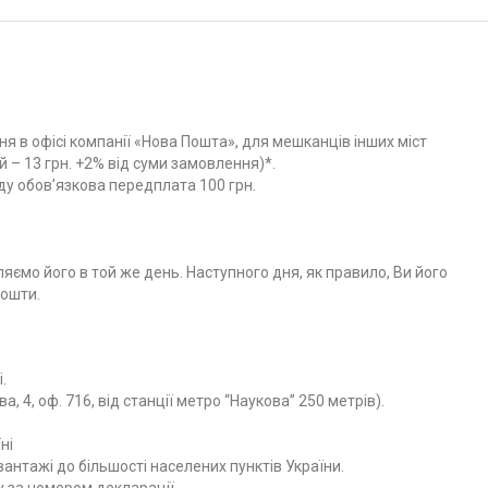
я в офісі компанії «Нова Пошта», для мешканців інших міст
 – 13 грн. +2% від суми замовлення)*.
ду обов’язкова передплата 100 грн.
яємо його в той же день. Наступного дня, як правило, Ви його
Пошти.
.
ва, 4, оф. 716, від станції метро “Наукова” 250 метрів).
ні
нтажі до більшості населених пунктів України.
у за номером декларації.