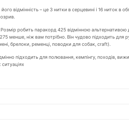
ого відмінність – це 3 нитки в серцевині і 16 ниток в обп
розрив.
 Розмір робить паракорд 425 відмінною альтернативою д
275 менше, ніж вам потрібно. Він чудово підходить для р
ені, б
релоки, ременці, поводки для собак, craft).
дмінно підходить для полювання, кемпінгу, походів, виж
х ситуаціях