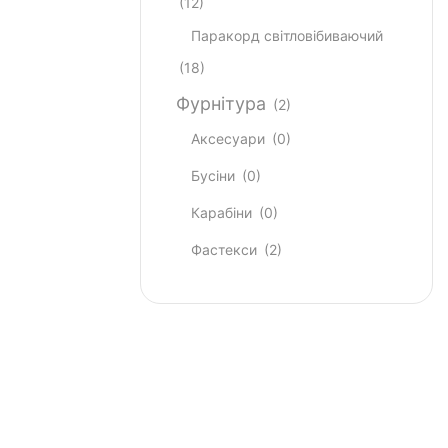
(12)
Паракорд світловібиваючий
(18)
Фурнітура
(2)
Аксесуари
(0)
Бусіни
(0)
Карабіни
(0)
Фастекси
(2)
Most Powerful
Powerbank