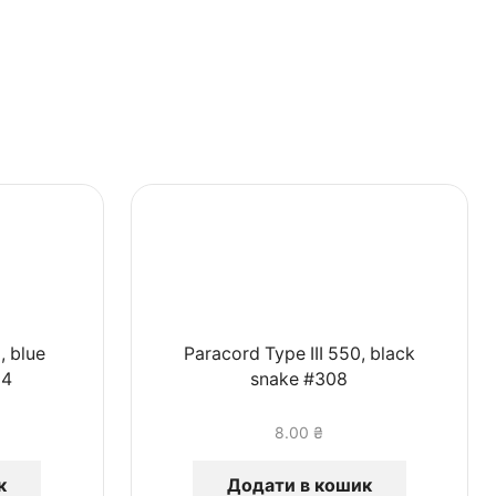
, blue
Paracord Type III 550, black
24
snake #308
8.00
₴
к
Додати в кошик