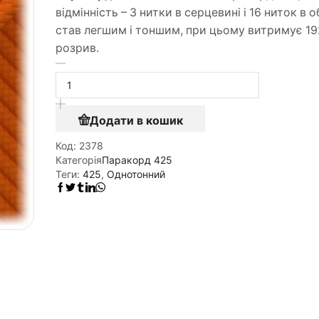
відмінність – 3 нитки в серцевині і 16 ниток в о
став легшим і тоншим, при цьому витримує 192
розрив.
Додати в кошик
Код:
2378
Категорія
Паракорд 425
Теги:
425
,
Однотонний