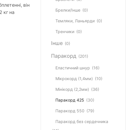
бплетенні, він
Брелки/Інше
(0)
 кг на
Темляки, Ланьярди
(0)
Тренчики
(0)
Інше
(0)
Паракорд
(201)
Еластичний шнур
(16)
Мікрокорд (1,4мм)
(10)
Мінікорд (2,2мм)
(36)
Паракорд 425
(30)
Паракорд 550
(79)
Паракорд без сердечника