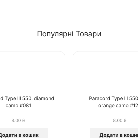
Популярні Товари
d Type III 550, diamond
Paracord Type III 550
camo #081
orange camo #1
8.00
₴
8.00
₴
Додати в кошик
Додати в коши