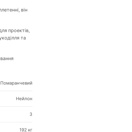
летенні, він
Shop Now
ля проектів,
укоділля та
ивання
Помаранчевий
Нейлон
3
192 кг