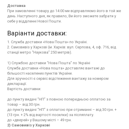
Доставка
При замовленні товару до 14:00 ми відправляємо його в той же
день. Наступного дня, як правило, Ви його зможете забрати у
себе у відділенні Нової Пошти.
Варіанти доставки:
1. Служба доставки «Нова Пошта» по Україні.
2. Самовивіз у Харкові (м. Харків: вул. Серпова, 4, оф. 716, від
станції метро “Наукова” 250 метрів).
1) Службою доставки “Нова Пошта” по Україні
Служба доставки «Нова пошта» доставляє вантажі до
більшості населених пунктів України.
Для зручності є сервіс відстеження вантажу за номером
декларації.
Вартість доставки:
до пункту видачі “НП” з повною попередньою оплатою за
товар – від 30 грн.
до пункту видачі “НП” з оплатою при отриманні – від 30 грн. +
(13 грн. + 2% від вартості посилки) за післяплату.
до «дверей» у Вашому місті – 49 грн.
2) Самовивіз у Харкові