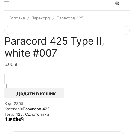
Головна
Паракорд
Паракорд 425
/
/
Paracord 425 Type II,
white #007
6.00
₴
Додати в кошик
Код:
2355
Категорія
Паракорд 425
Теги:
425
,
Однотонний