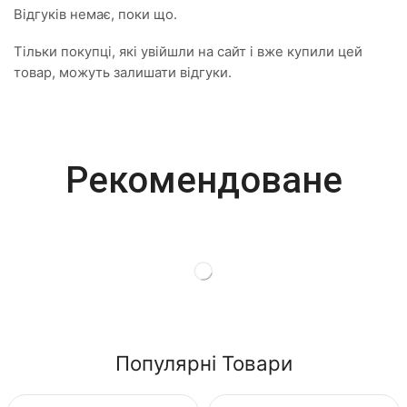
Відгуків немає, поки що.
Тільки покупці, які увійшли на сайт і вже купили цей
товар, можуть залишати відгуки.
Most Powerful
Рекомендоване
Powerbank
Shop Now
Популярні Товари