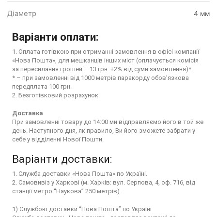
Діаметр
4 мм
Варіанти оплати:
1. Оплата готівкою при отриманні замовлення в офісі компанії
«Нова Пошта», для мешканців інших міст (оплачується комісія
за пересилання грошей – 13 грн. +2% від суми замовлення)*.
* – при замовленні від 1000 метрів паракорду обов’язкова
передплата 100 грн.
2. Безготівковий розрахунок.
Доставка
При замовленні товару до 14:00 ми відправляємо його в той же
день. Наступного дня, як правило, Ви його зможете забрати у
себе у відділенні Нової Пошти.
Варіанти доставки:
1. Служба доставки «Нова Пошта» по Україні.
2. Самовивіз у Харкові (м. Харків: вул. Серпова, 4, оф. 716, від
станції метро “Наукова” 250 метрів).
1) Службою доставки “Нова Пошта” по Україні