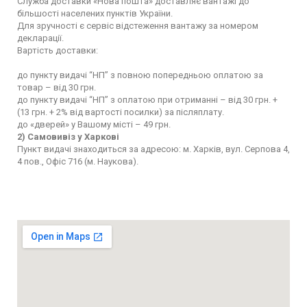
Служба доставки «Нова пошта» доставляє вантажі до
більшості населених пунктів України.
Для зручності є сервіс відстеження вантажу за номером
декларації.
Вартість доставки:
до пункту видачі “НП” з повною попередньою оплатою за
товар – від 30 грн.
до пункту видачі “НП” з оплатою при отриманні – від 30 грн. +
(13 грн. + 2% від вартості посилки) за післяплату.
до «дверей» у Вашому місті – 49 грн.
2) Самовивіз у Харкові
Пункт видачі знаходиться за адресою: м. Харків, вул. Серпова 4,
4 пов., Офіс 716 (м. Наукова).