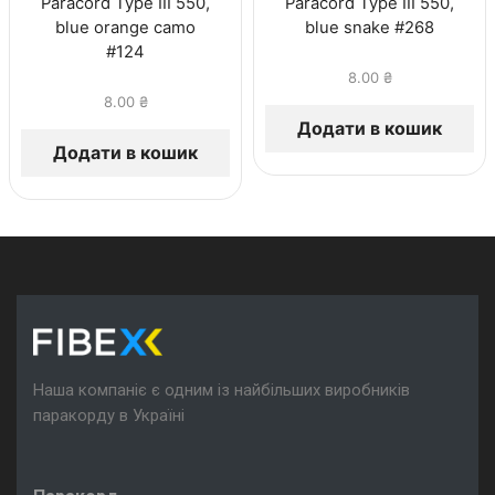
Paracord Type III 550,
Paracord Type III 550,
blue orange camo
blue snake #268
#124
8.00
₴
8.00
₴
Додати в кошик
Додати в кошик
Наша компаніє є одним із найбільших виробників
паракорду в Україні