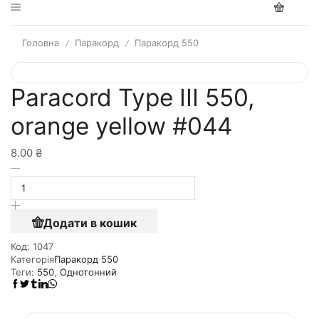
Головна
Паракорд
Паракорд 550
/
/
Paracord Type III 550,
orange yellow #044
8.00
₴
Додати в кошик
Код:
1047
Категорія
Паракорд 550
Теги:
550
,
Однотонний