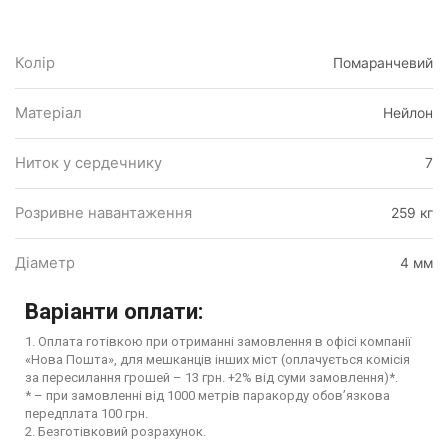
Колір
Помаранчевий
Матеріал
Нейлон
Ниток у сердечнику
7
Розривне навантаження
259 кг
Діаметр
4 мм
Варіанти оплати:
1. Оплата готівкою при отриманні замовлення в офісі компанії
«Нова Пошта», для мешканців інших міст (оплачується комісія
за пересилання грошей – 13 грн. +2% від суми замовлення)*.
* – при замовленні від 1000 метрів паракорду обов’язкова
передплата 100 грн.
2. Безготівковий розрахунок.