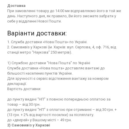
Доставка
При замовленні товару до 14:00 ми відправляємо його в той же
день. Наступного дня, як правило, Ви його зможете забрати у
себе у відділенні Нової Пошти.
Варіанти доставки:
1. Служба доставки «Нова Пошта» по Україні.
2. Самовивіз у Харкові (м. Харків: вул. Серпова, 4, оф. 716, від
станції метро “Наукова” 250 метрів).
1) Службою доставки “Нова Пошта” по Україні
Служба доставки «Нова пошта» доставляє вантажі до
більшості населених пунктів України.
Для зручності є сервіс відстеження вантажу за номером
декларації.
Вартість доставки:
до пункту видачі “НП” з повною попередньою оплатою за
товар – від 30 грн.
до пункту видачі “НП” з оплатою при отриманні – від 30 грн. +
(13 грн. + 2% від вартості посилки) за післяплату.
до «дверей» у Вашому місті – 49 грн.
2) Самовивіз у Харкові