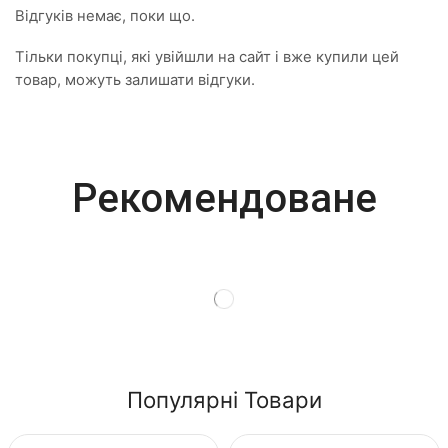
Відгуків немає, поки що.
Тільки покупці, які увійшли на сайт і вже купили цей
товар, можуть залишати відгуки.
Most Powerful
Рекомендоване
Powerbank
Shop Now
Популярні Товари