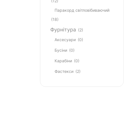
(12)
Паракорд світловібиваючий
(18)
Фурнітура
(2)
Аксесуари
(0)
Бусіни
(0)
Карабіни
(0)
Фастекси
(2)
Most Powerful
Powerbank