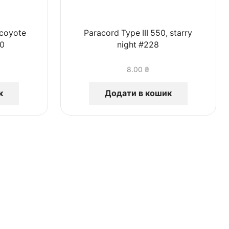
 coyote
Paracord Type III 550, starry
10
night #228
8.00
₴
к
Додати в кошик