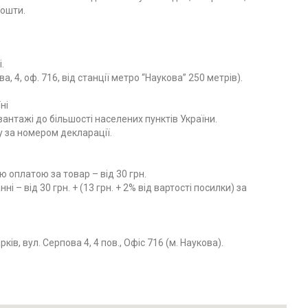
Пошти.
.
ва, 4, оф. 716, від станції метро “Наукова” 250 метрів).
ні
нтажі до більшості населених пунктів України.
у за номером декларації.
 оплатою за товар – від 30 грн.
і – від 30 грн. + (13 грн. + 2% від вартості посилки) за
ів, вул. Серпова 4, 4 пов., Офіс 716 (м. Наукова).