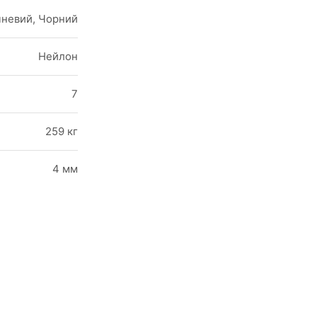
ичневий, Чорний
Shop Now
Нейлон
7
259 кг
4 мм