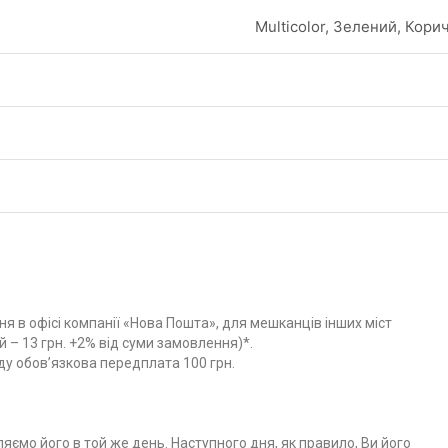
Multicolor, Зелений, Кор
я в офісі компанії «Нова Пошта», для мешканців інших міст
 – 13 грн. +2% від суми замовлення)*.
ду обов’язкова передплата 100 грн.
яємо його в той же день. Наступного дня, як правило, Ви його