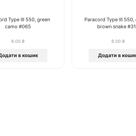
rd Type III 550, green
Paracord Type III 550,
camo #065
brown snake #3
8.00
₴
8.00
₴
Додати в кошик
Додати в коши