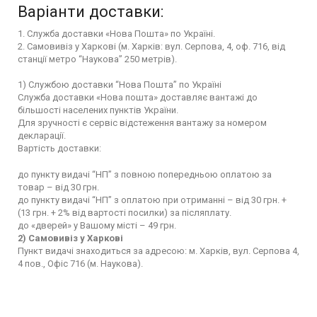
Варіанти доставки:
1. Служба доставки «Нова Пошта» по Україні.
2. Самовивіз у Харкові (м. Харків: вул. Серпова, 4, оф. 716, від
станції метро “Наукова” 250 метрів).
1) Службою доставки “Нова Пошта” по Україні
Служба доставки «Нова пошта» доставляє вантажі до
більшості населених пунктів України.
Для зручності є сервіс відстеження вантажу за номером
декларації.
Вартість доставки:
до пункту видачі “НП” з повною попередньою оплатою за
товар – від 30 грн.
до пункту видачі “НП” з оплатою при отриманні – від 30 грн. +
(13 грн. + 2% від вартості посилки) за післяплату.
до «дверей» у Вашому місті – 49 грн.
2) Самовивіз у Харкові
Пункт видачі знаходиться за адресою: м. Харків, вул. Серпова 4,
4 пов., Офіс 716 (м. Наукова).