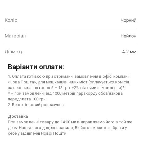
Колір
Чорний
Матеріал
Нейлон
Діаметр
4.2 мм
Варіанти оплати:
1. Оплата готівкою при отриманні замовлення в офісі компанії
«Нова Пошта», для мешканців інших міст (оплачується комісія
за пересилання грошей – 13 грн. +2% від суми замовлення)*.
* – при замовленні від 1000 метрів паракорду обов’язкова
передплата 100 грн.
2. Безготівковий розрахунок.
Доставка
При замовленні товару до 14:00 ми відправляємо його в той же
день. Наступного дня, як правило, Ви його зможете забрати у
себе у відділенні Нової Пошти.