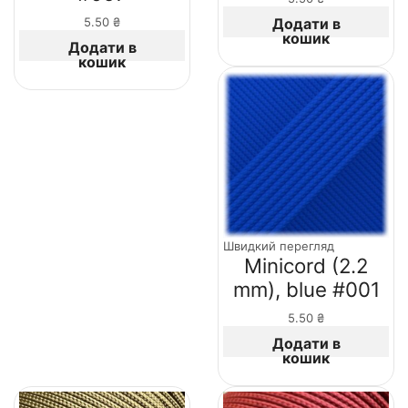
Додати в
5.50
₴
кошик
Додати в
кошик
Швидкий перегляд
Minicord (2.2
mm), blue #001
5.50
₴
Додати в
кошик