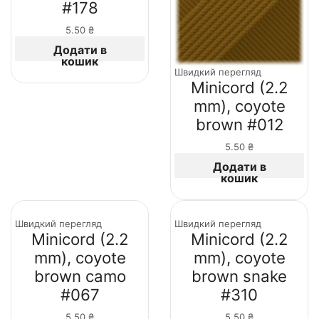
#178
5.50
₴
Додати в
кошик
Швидкий перегляд
Minicord (2.2
mm), coyote
brown #012
5.50
₴
Додати в
кошик
Швидкий перегляд
Швидкий перегляд
Minicord (2.2
Minicord (2.2
mm), coyote
mm), coyote
brown camo
brown snake
#067
#310
5.50
₴
5.50
₴