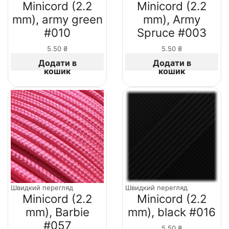
Minicord (2.2
Minicord (2.2
mm), army green
mm), Army
#010
Spruce #003
5.50
₴
5.50
₴
Додати в
Додати в
кошик
кошик
Швидкий перегляд
Швидкий перегляд
Minicord (2.2
Minicord (2.2
mm), Barbie
mm), black #016
#057
5.50
₴