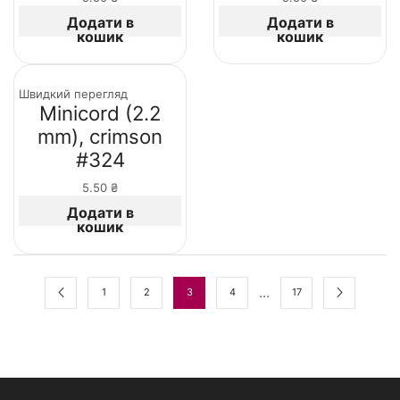
Додати в
Додати в
кошик
кошик
Швидкий перегляд
Minicord (2.2
mm), crimson
#324
5.50
₴
Додати в
кошик
…
1
2
3
4
17