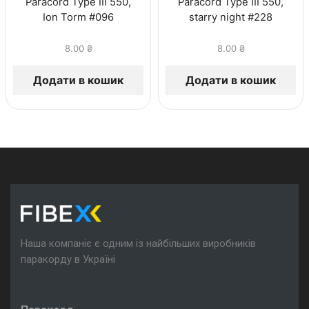
Paracord Type III 550,
Paracord Type III 550,
Ion Torm #096
starry night #228
8.00
₴
8.00
₴
Додати в кошик
Додати в кошик
Наша компаніє є одним із найбільших виробників
паракорду в Україні