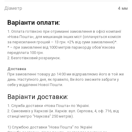
Діаметр
4 мм
Варіанти оплати:
1. Оплата готівкою при отриманні замовлення в офісі компанії
«Нова Пошта», для мешканців інших міст (оплачується комісія
за пересилання грошей – 13 грн. +2% від суми замовлення)*.
* – при замовленні від 1000 метрів паракорду обов’язкова
передплата 100 грн.
2. Безготівковий розрахунок.
Доставка
При замовленні товару до 14:00 ми відправляємо його в той же
день. Наступного дня, як правило, Ви його зможете забрати у
себе у відділенні Нової Пошти.
Варіанти доставки:
1. Служба доставки «Нова Пошта» по Україні.
2. Самовивіз у Харкові (м. Харків: вул. Серпова, 4, оф. 716, від
станції метро “Наукова” 250 метрів).
1) Службою доставки “Нова Пошта” по Україні