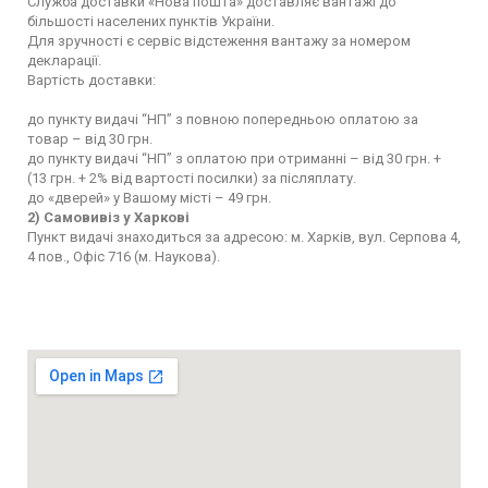
Служба доставки «Нова пошта» доставляє вантажі до
більшості населених пунктів України.
Для зручності є сервіс відстеження вантажу за номером
декларації.
Вартість доставки:
до пункту видачі “НП” з повною попередньою оплатою за
товар – від 30 грн.
до пункту видачі “НП” з оплатою при отриманні – від 30 грн. +
(13 грн. + 2% від вартості посилки) за післяплату.
до «дверей» у Вашому місті – 49 грн.
2) Самовивіз у Харкові
Пункт видачі знаходиться за адресою: м. Харків, вул. Серпова 4,
4 пов., Офіс 716 (м. Наукова).