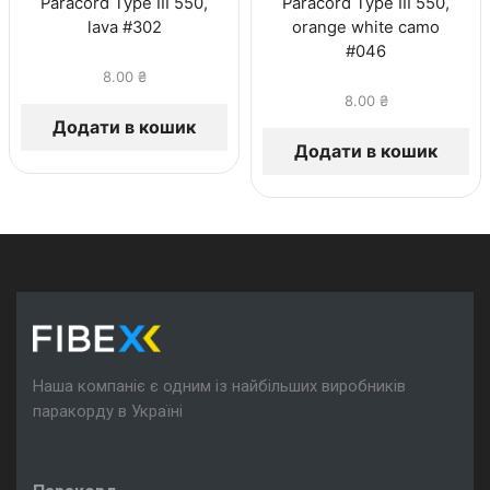
Paracord Type III 550,
Paracord Type III 550,
lava #302
orange white camo
#046
8.00
₴
8.00
₴
Додати в кошик
Додати в кошик
Наша компаніє є одним із найбільших виробників
паракорду в Україні