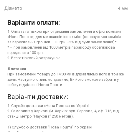
Діаметр
4 мм
Варіанти оплати:
1. Оплата готівкою при отриманні замовлення в офісі компанії
«Нова Пошта», для мешканців інших міст (оплачується комісія
за пересилання грошей – 13 грн. +2% від суми замовлення)*.
* – при замовленні від 1000 метрів паракорду обов’язкова
передплата 100 грн.
2. Безготівковий розрахунок.
Доставка
При замовленні товару до 14:00 ми відправляємо його в той же
день. Наступного дня, як правило, Ви його зможете забрати у
себе у відділенні Нової Пошти.
Варіанти доставки:
1. Служба доставки «Нова Пошта» по Україні.
2. Самовивіз у Харкові (м. Харків: вул. Серпова, 4, оф. 716, від
станції метро “Наукова” 250 метрів).
1) Службою доставки “Нова Пошта” по Україні