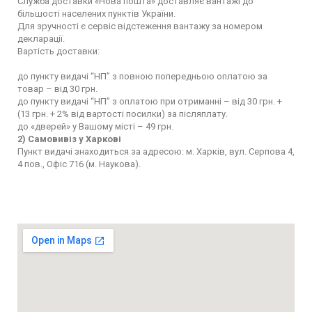
Служба доставки «Нова пошта» доставляє вантажі до
більшості населених пунктів України.
Для зручності є сервіс відстеження вантажу за номером
декларації.
Вартість доставки:
до пункту видачі “НП” з повною попередньою оплатою за
товар – від 30 грн.
до пункту видачі “НП” з оплатою при отриманні – від 30 грн. +
(13 грн. + 2% від вартості посилки) за післяплату.
до «дверей» у Вашому місті – 49 грн.
2) Самовивіз у Харкові
Пункт видачі знаходиться за адресою: м. Харків, вул. Серпова 4,
4 пов., Офіс 716 (м. Наукова).