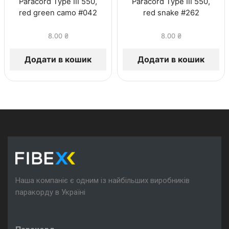
Paracord Type III 550,
Paracord Type III 550,
red green camo #042
red snake #262
8.00
₴
8.00
₴
Додати в кошик
Додати в кошик
Наша компаніє є одним із найбільших виробників
паракорду в Україні