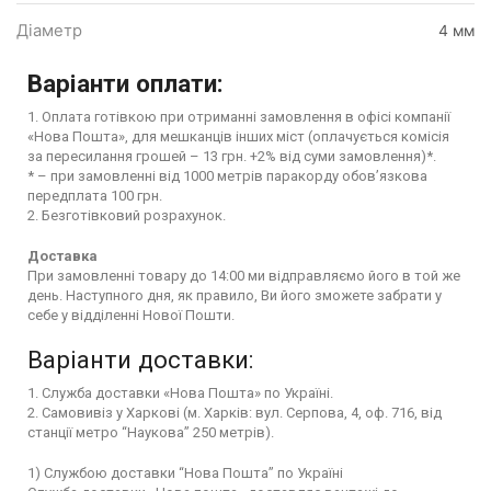
Діаметр
4 мм
Варіанти оплати:
1. Оплата готівкою при отриманні замовлення в офісі компанії
«Нова Пошта», для мешканців інших міст (оплачується комісія
за пересилання грошей – 13 грн. +2% від суми замовлення)*.
* – при замовленні від 1000 метрів паракорду обов’язкова
передплата 100 грн.
2. Безготівковий розрахунок.
Доставка
При замовленні товару до 14:00 ми відправляємо його в той же
день. Наступного дня, як правило, Ви його зможете забрати у
себе у відділенні Нової Пошти.
Варіанти доставки:
1. Служба доставки «Нова Пошта» по Україні.
2. Самовивіз у Харкові (м. Харків: вул. Серпова, 4, оф. 716, від
станції метро “Наукова” 250 метрів).
1) Службою доставки “Нова Пошта” по Україні