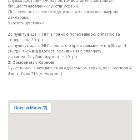
Служба доставки «Нова пошта» доставляє вантажі до
більшості населених пунктів України.
Для зручності є сервіс відстеження вантажу за номером
декларації.
Вартість доставки:
до пункту видачі “НП” з повною попередньою оплатою за
товар – від 30 грн.
до пункту видачі “НП” з оплатою при отриманні – від 30 грн. +
(13 грн. + 2% від вартості посилки) за післяплату.
до «дверей» у Вашому місті – 49 грн.
2) Самовивіз у Харкові
Пункт видачі знаходиться за адресою: м. Харків, вул. Серпова 4,
4 пов., Офіс 716 (м. Наукова).