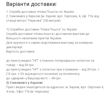
Варіанти доставки:
1. Служба доставки «Нова Пошта» по Україні.
2. Самовивіз у Харкові (м. Харків: вул. Серпова, 4, оф. 716, від
станції метро “Наукова” 250 метрів).
1) Службою доставки “Нова Пошта” по Україні
Служба доставки «Нова пошта» доставляє вантажі до
більшості населених пунктів України.
Для зручності є сервіс відстеження вантажу за номером
декларації.
Вартість доставки:
до пункту видачі “НП” з повною попередньою оплатою за
товар – від 30 грн.
до пункту видачі “НП” з оплатою при отриманні – від 30 грн. +
(13 грн. + 2% від вартості посилки) за післяплату.
до «дверей» у Вашому місті – 49 грн.
2) Самовивіз у Харкові
Пункт видачі знаходиться за адресою: м. Харків, вул. Серпова 4,
4 пов., Офіс 716 (м. Наукова).